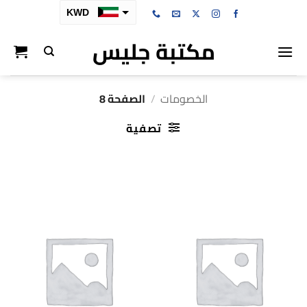
خطي
KWD
لمحتوى
مكتبة جليس
SAR
AED
BHD
الخصومات
/
الصفحة 8
OMR
تصفية
QAR