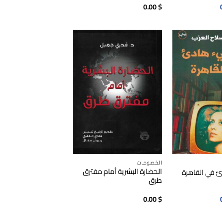
السعر
0.00
$
الحالي
هو:
0.00$.
الخصومات
الحضارة البشرية أمام مفترق
 في القاهرة
طرق
السعر
0.00
$
الحالي
هو:
0.00$.