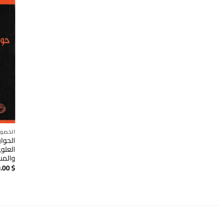
الخصو
الحوار
العلوي
والمس
.00
$