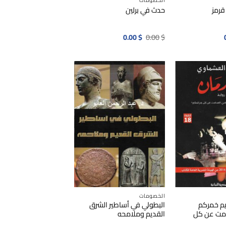
الخصومات
قرمز
حدث في برلين
السعر
السعر
السعر
0.00
$
0.00
$
الحالي
الأصلي
الحالي
هو:
هو:
هو:
0.00$.
0.00$.
0.00$.
الخصومات
ديم خمركم
البطولي في أساطير الشرق
مت عن كل
القديم وملامحه