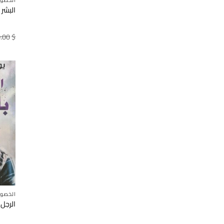
الخصو
البشر 
.00
$
الخصو
الرجل 