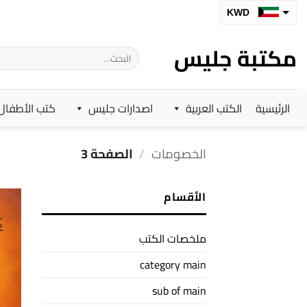
خطي
KWD
لمحتوى
SAR
مكتبة جليس
البحث
AED
عن:
BHD
الرئيسية
الكتب العربية
اصدارات جليس
كتب الأطفال
OMR
QAR
الخصومات
/
الصفحة 3
الأقسام
ملخصات الكتب
category main
sub of main