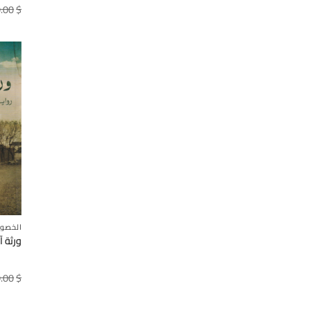
.00
$
الخصو
ورثة آ
.00
$