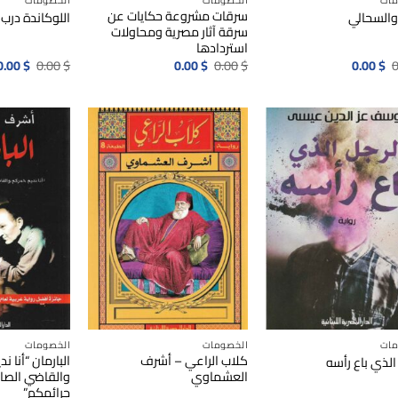
مات
الخصومات
الخصومات
سرقات مشروعة حكايات عن
والسحالي
اللوكاندة درب 
سرقة آثار مصرية ومحاولات
استردادها
السعر
السعر
السعر
السعر
السعر
0.00
$
0.00
$
0.00
$
0.00
$
0.00
$
0
الأصلي
الحالي
الأصلي
الحالي
الأصلي
هو:
هو:
هو:
هو:
هو:
0.00$.
0.00$.
0.00$.
0.00$.
0.00$.
مات
الخصومات
الخصومات
كلاب الراعي – أشرف
البارمان “أنا ن
الذي باع رأسه
العشماوي
والقاضي الصا
جرائمكم”