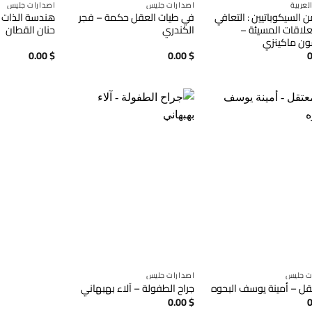
لعربية
اصدارات جليس
اصدارات جليس
 السيكوباتيين : التعافي
في طيات العقل حكمة – فجر
هندسة الذات و
علاقات المسيئة –
الكندري
حنان القطان
ن ماكينزي
0.00
$
0.00
$
0
ت جليس
اصدارات جليس
قل – أمينة يوسف البحوه
جراح الطفولة – آلاء بهبهاني
0.00
$
0