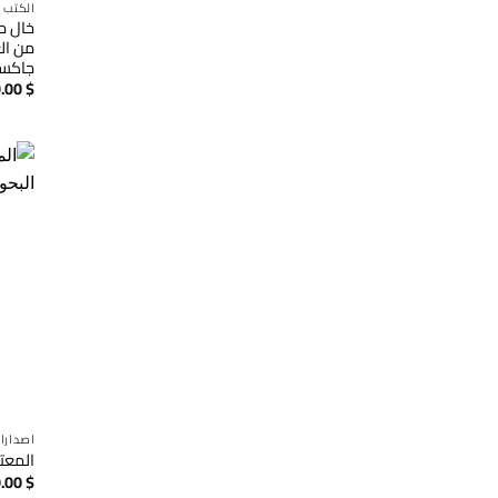
الكتب ا
خال من
من ال
جاكسو
.00
$
اصدارا
المعت
.00
$