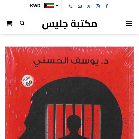
خطي
KWD
لمحتوى
مكتبة جليس
SAR
AED
BHD
OMR
QAR