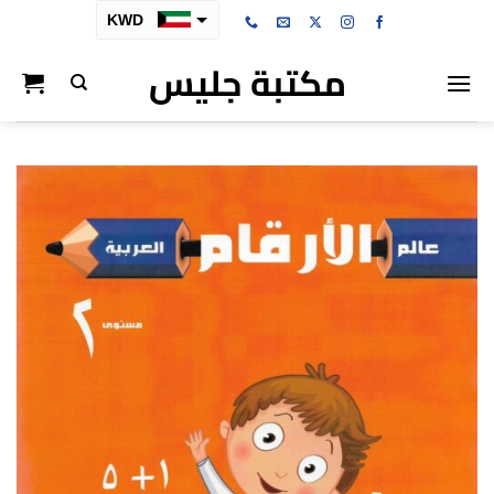
خطي
KWD
لمحتوى
مكتبة جليس
SAR
AED
BHD
OMR
QAR