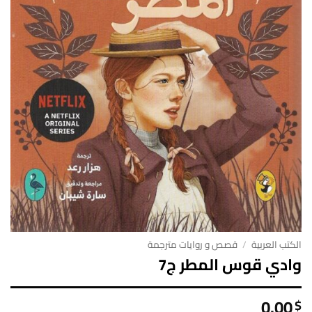
الكتب العربية
/
قصص و روايات مترجمة
وادي قوس المطر ج7
0.00
$