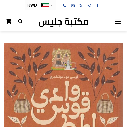
خطي
KWD
لمحتوى
مكتبة جليس
SAR
AED
BHD
OMR
QAR