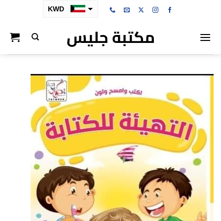
خطي
KWD
لمحتوى
مكتبة جليس
SAR
AED
BHD
OMR
QAR