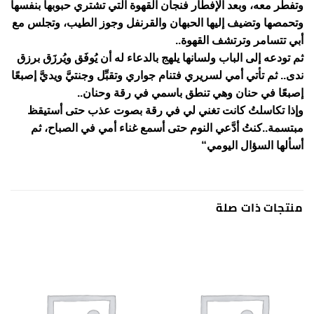
وتفطر معه، وبعد الإفطار فنجان القهوة التي تشتري حبوبها بنفسها
وتحمصها وتضيف إليها الحبهان والقرنفل وجوز الطيب، وتجلس مع
أبي تتسامر وترتشف القهوة..
ثم تودعه إلى الباب ولسانها يلهج بالدعاء له أن يُوفَق ويُرزَق برزق
ندى.. ثم تأتي أمي لسريري فتنام جواري وتقبِّل وجنتيَّ ويديَّ إصبعًا
إصبعًا في حنان وهي تنطق باسمي في رقة وحنان..
وإذا تكاسلتُ كانت تغني لي في رقة بصوت عذب حتى أستيقظ
مبتسمة..كنتُ أدَّعي النوم حتى أسمع غناء أمي في الصباح، ثم
أسألها السؤال اليومي“
منتجات ذات صلة