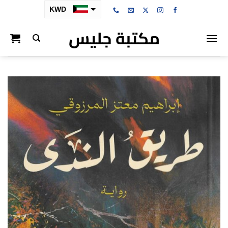
خطي
KWD
لمحتوى
مكتبة جليس
SAR
AED
BHD
OMR
QAR