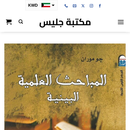
خطي
KWD
لمحتوى
مكتبة جليس
SAR
AED
BHD
OMR
QAR