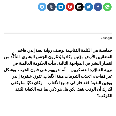
الوصف
حماسية هي الكلمة المُناسِبة لوصف رواية لعبة إندر. هاجَم
الفضائيين الأرض مرَّتين وكادوا يُدمِّرون الجنس البشري. للتأكُّد من
انتصار البشر في المواجهة التالية، بدأت الحكومة العالمية في
تربية العباقِرة العسكريين… ثُم تدريبهم على فنون الحرب. وبشكل
غير مُفاجئ، اتخذت التدريبات هيئة الألعاب. تفوق عبقرية إ ندر
ويجين البقية؛ فقد فاز في جميع الألعاب… وكان ذكيًا بما يكفي
ليُدرِك أن الوقت ينفذ. لكن هل هو ذكي بما فيه الكفاية ليُنقِذ
الكوكب؟