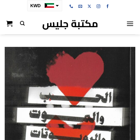
خطي
KWD
لمحتوى
مكتبة جليس
SAR
AED
BHD
OMR
QAR