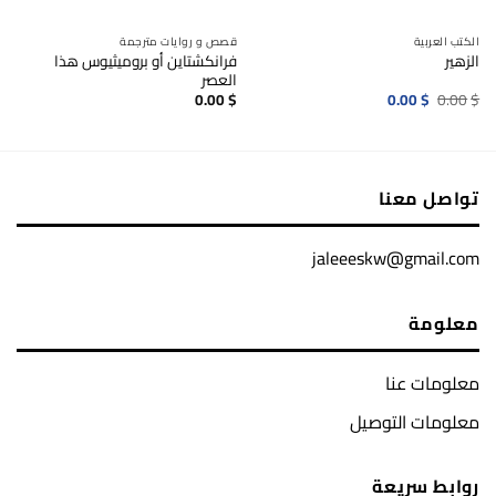
الكتب العربية
قصص و روايات مترجمة
فرانكشتاين أو بروميثيوس هذا
الزهير
العصر
السعر
السعر
0.00
$
0.00
$
0.00
$
الأصلي
الحالي
هو:
هو:
0.00$.
0.00$.
تواصل معنا
jaleeeskw@gmail.com
معلومة
معلومات عنا
معلومات التوصيل
روابط سريعة