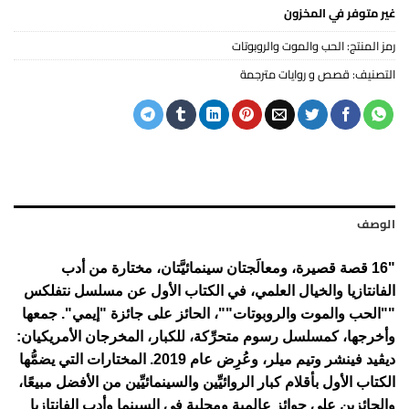
غير متوفر في المخزون
رمز المنتج:
الحب والموت والروبوتات
التصنيف:
قصص و روايات مترجمة
الوصف
"16 قصة قصيرة، ومعالَجتان سينمائيَّتان، مختارة من أدب
الفانتازيا والخيال العلمي، في الكتاب الأول عن مسلسل نتفلكس
""الحب والموت والروبوتات""، الحائز على جائزة "إيمي". جمعها
وأخرجها، كمسلسل رسوم متحرِّكة، للكبار، المخرجان الأمريكيان:
ديڤيد فينشر وتيم ميلر، وعُرِض عام 2019. المختارات التي يضمُّها
الكتاب الأول بأقلام كبار الروائيِّين والسينمائيِّين من الأفضل مبيعًا،
والحائزين على جوائز عالمية ومحلية في السينما وأدب الفانتازيا