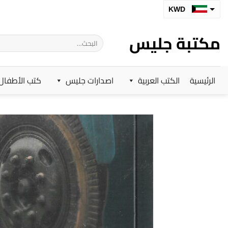
خطي
KWD
لمحتوى
SAR
مكتبة جليس
البحث
AED
عن:
BHD
الرئيسية
الكتب العربية
اصدارات جليس
كتب الأطفال
OMR
QAR