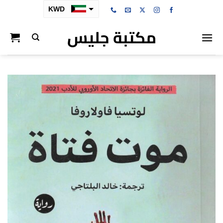
خطي
KWD
لمحتوى
مكتبة جليس
SAR
AED
BHD
OMR
QAR