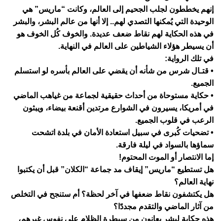
إنهم يخططون لجلب الجحيم إلى العالم، وكانت “ماريس” هي
الوحيدة التي يُمكنها التصدي لهم.. إلا أنها من عالم البشر، والبشر
في هذه الحكاية لهم نقاط ضعف عديدة. والخوف كُل الخوف هو
أن يسيطر هؤلاء الشياطين على العالم في النهاية.
في تلك الرواية:
• قتـال شرس من شأنه أن يقضي على العالم بأسره لو استسلم
الجميع.
• حكاية مستوحاة من أحداث حقيقية لجماعة من غياهب الماضي
في أمريكا، يسيرون في الشوارع مرتدين أقنعة بيضاء، ويبثون
الرعب في قلوب الجميع.
• تضحيات كُبرى في سبيل استعادة الأمان في بلدة اتشحت
سماؤها بالسواد في ليلة فارقة.
إما الانتصار أو الموت المحتوم!
هل تستطيع “ماريس” إيقاف مد جماعة “الكلان” قبل أن يكتبوا
نهاية العالم؟
هل يكتشفون نقاط ضعفها في آخر لحظة؟ أم ستنجح في التخلص
من آثار الماضي والتقدم مجددًا؟
هذه حكاية لبشرٍ يعانون من سيطرة الظلام على نفوس غيرهم،