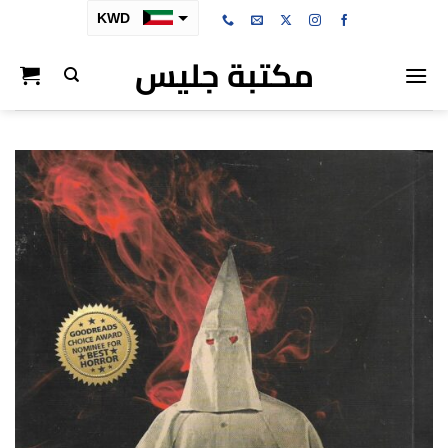
خطي
KWD
لمحتوى
مكتبة جليس
SAR
AED
BHD
OMR
QAR