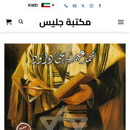
خطي
KWD
لمحتوى
مكتبة جليس
SAR
AED
BHD
OMR
QAR