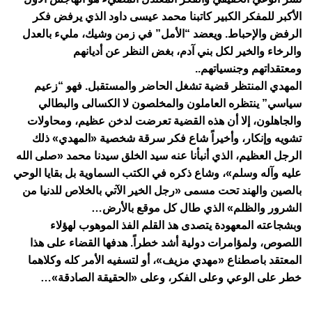
الأكبر للمفكر الكبير كاتبنا محمد عيسى داود الذي يرفض فكر
الرفض والإحباط. ويعضد “الأمل” في زمن وشيك، مليء بالعدل
والرخاء والخير لكل بني آدم، بغض النظر عن أديانهم
ومعتقداتهم وجنسياتهم..
المهدي المنتظر قضية تشغل الحاضر والمستقبل. فهو “زعيم
سياسي” ينتظره العاملون والمخلصون لا الكسالى والبطالي
والجاهلون، إلا أن هذه القضية تعرضت لدخن عظيم، ومحاولات
تشويه وإنكار، وأخيراً شاع فكر سرقة شخصية «المهدي» ذلك
الرجل العظيم، الذي أنبأنا عنه سيد الخلق سيدنا محمد «صلى الله
عليه وآله وسلم»، وشاع ذكره في الكتب السماوية بل بقايا الوحي
بالصين والهند تحت مسمى «رجل الخير الآتي بالخلاص للدنيا من
الشرور والظلم» الذي طال كل موقع بالأرض…
وبشجاعته المعهودة يتصدى هذ القلم الفذ الموهوب لهؤلاء
اللصوص، ولمؤامرات دولية أشد خطراً. هدفها القضاء على هذا
المعتقد باصطناع «مهدي مزيف»، أو لتسفيه الأمر كله وكلاهما
خطر على الوعي وعلى الفكر، وعلى «الحقيقة الصادقة»…