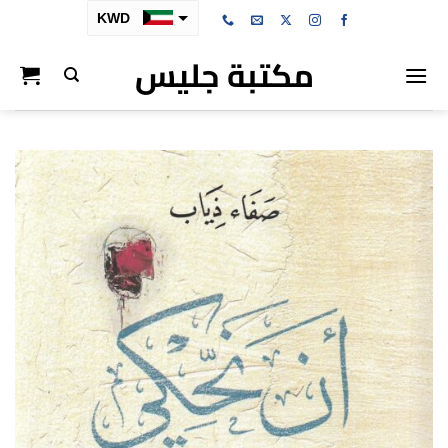
خطي
KWD
لمحتوى
مكتبة جليس
SAR
AED
BHD
OMR
QAR