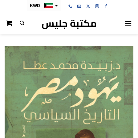
خطي
KWD
لمحتوى
مكتبة جليس
SAR
AED
BHD
OMR
QAR