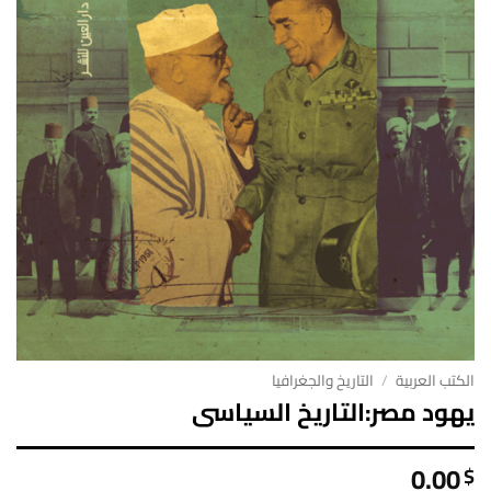
الكتب العربية
/
التاريخ والجغرافيا
يهود مصر:التاريخ السياسى
0.00
$