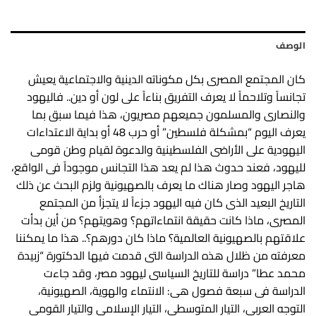
الوصف
كان المجتمع المصرى بكل مكوناته الدينية والاجتماعية يعيش
تجانساً وتلاحماً لا يعرف التفريق بناءاً على لون أو دين.. فاليهود
والنصارى والمسلمون جميعهم مصريون، هذا فيما سبق بما
يعرف اليوم “بمشكلة فلسطين” أو حرب 48 أو بداية الاعتداءات
اليهودية على الأراضى الفلسطينية والدعوة لقيام وطن قومى
لليهود، فعند حدوث هذا لم يعد هذا التجانس موجوداً فى الواقع،
هاجر اليهود وصار هناك ما يعرف بالصهيونية ولزم البحث عن ذلك
التاريخ البعيد الذى كان فيه اليهود جزءاً لا يتجزأ من المجتمع
المصرى، ماذا كانت حقيقة انتماءاتهم؟ وهويتهم؟ من أين بدأت
علاقتهم بالصهيونية العالمية؟ ماذا كان دورهم؟.. هذا ما يمكننا
معرفته من ظلال هذه الدراسة التى قدمت فيها الدكتورة “زبيدة
محمد عطا” دراسة للتاريخ السياسى ليهود مصر، وقد جاءت
الدراسة فى سبعة فصول هى: الانتماء والهوية، الصهيونية،
التوجه العربى، التيار المتوسطى، التيار الإسلامى والتيار القومى