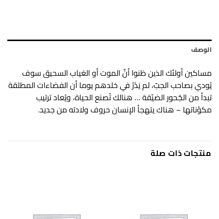
الوصف
مساكين أولئك الذين ظنوا أنَّ الموت أو الغياب السحيق سوف
يُودي بصاحب الجبّ، لم يَدْرُ في خلدهم يوما أن الفضاءات المطلقة
تبدأ من الجُحور الضيّقة … هنالك تُصنع الحياة، ويُعاد ترتيب
مكوّناتها – هناك يتهجأ الإنسان حروف ولادته من جديد.
منتجات ذات صلة