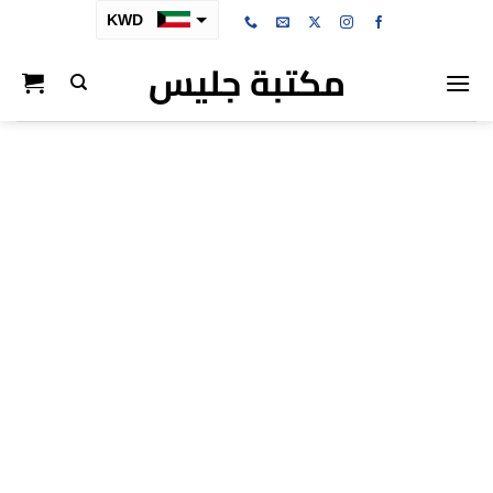
خطي
KWD
لمحتوى
مكتبة جليس
SAR
AED
BHD
OMR
QAR