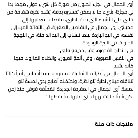
أرى الجمال في الجزء الحنون من صورة كل شيءٍ حولي مهما بدا
لي مجرَّدًا، شيء ما لا يمكن تفسيره بدقة، يُشبه نظرة شفافة من
قلبي على الأشياء التي تحت ناظري، فتتصاعد معانيها إلى
مخيلتي.أرى الجمال في التفاصيل الصغيرة، في التفاتة المرء إلى
نفسه، في اليدِ الباردة بينما تنساب إلى اليد الدافئة، في اللهجةِ
الحنونة، في النبرةِ الودودة،
في النظرةِ الفخورة، وفي حديقةِ قلبي
في النفسِ الصبورة ، وفي ألفةِ العيون، والكلام المتروك فيها
كأنه نشيد .
أرى الجمال في أطراف الشبابيك المفتوحة بينما أستلقي أقرأ كتابًا
تتناقله عيناي نظرةً تلو نظرة، وتحتضنه أصابع يدي لمسةً تلو
لمسة. أرى الجمال في المفردة الجديدة المُحلّقة فوقي منذ زمنٍ
لكن شيئًا ما يُشبهها دلّني عليها، فألتقطها ."
منتجات ذات صلة