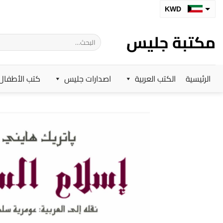
خطي
KWD
لمحتوى
SAR
مكتبة جليس
البحث
AED
عن:
BHD
الرئيسية
الكتب العربية
اصدارات جليس
كتب الأطفال
OMR
QAR