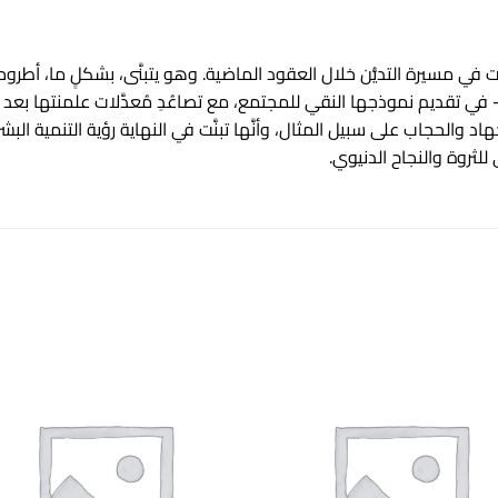
ت في مسيرة التديُّن خلال العقود الماضية. وهو يتبنَّى، بشكلٍ ما، أطر
ي تقديم نموذجها النقي للمجتمع، مع تصاعُدِ مُعدَّلات علمنتها بعد أنْ 
والحجاب على سبيل المثال، وأنَّها تبنَّت في النهاية رؤية التنمية البش
للثروة والنجاح الدنيوي.