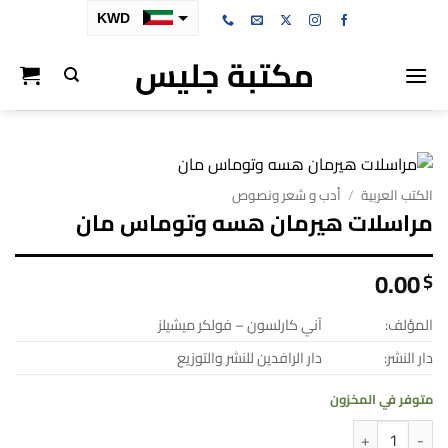
خطي
KWD
لمحتوى
مكتبة جليس
SAR
AED
BHD
OMR
الكتب العربية
/
أدب و شعر ونصوص
QAR
مراسلات هيرمان هسه وتوماس مان
0.00
$
المؤلف:
آني كارلسون – فولكر ميشيلز
دار النشر:
دار الرافدين للنشر والتوزيع
متوفر في المخزون
كمية مراسلات هيرمان هسه وتوماس مان