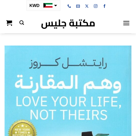
خطي
KWD
لمحتوى
مكتبة جليس
SAR
AED
BHD
OMR
QAR