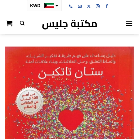
خطي
KWD
لمحتوى
مكتبة جليس
SAR
AED
BHD
OMR
QAR