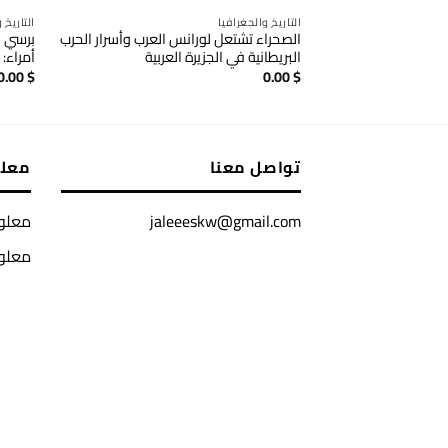
التاريخ والجغرافيا
التاريخ 
الصحراء تشتعل لورانس العرب وأسرار الحرب
برسي ك
البريطانية في الجزيرة العربية
أمراء: 
0.00
$
0.00
$
تواصل معنا
معل
jaleeeskw@gmail.com
معلوم
معلو