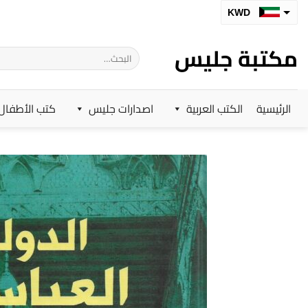
خطي
KWD
لمحتوى
SAR
مكتبة جليس
البحث
AED
عن:
BHD
الرئيسية
الكتب العربية
اصدارات جليس
كتب الأطفال
OMR
QAR