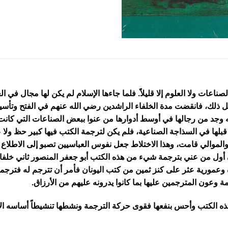
صناعات ولا العلوم إلا قليلاً. فلما جاءها الإسلام لم يكن لها مجال في ال
ل ذلك، فانقضت مدة الخلفاء الراشدين رضي الله عنهم في الفتح وتأسي
أنه وجد من رجالها في أوسط أدوارها من عنوا ببعض الصناعات التي كان
قبلها في السذاجة الصناعية، فلم يكن لترجمة الكتب فيها كبير حظ ولا 
 والموالي قامت، وهذا الاختلاط جعل نفوس العباسيين تصبو إلى الاطلاع
 أول من عني بترجمة شيء من هذه الكتب أبو جعفر المنصور ثاني خلفاء
 وعمورية عثر على كنز ثمين من كتب اليونان فأمر أن تترجم له فترجم
 وعون المترجمين عليها بما كانوا يدرونه عليهم من الأرزاق.
هذه الكتب وأحس بنفعها فقوى حركة الترجمة ونشطها تنشيطاً أساسه الاق