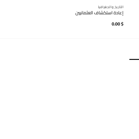
التاريخ والجغرافيا
التاريخ والجغرافيا
إعادة استكشاف العثمانيين
تاريخ الإسماعيليين الحد
0.00
$
0.00
$