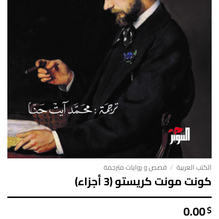
الكتب العربية
/
قصص و روايات مترجمة
كونت مونت كريستو (3 أجزاء)
0.00
$