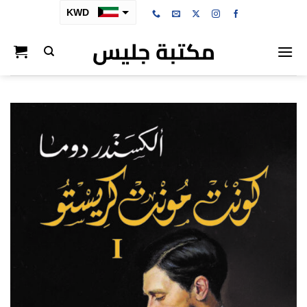
خطي
KWD
لمحتوى
مكتبة جليس
SAR
AED
BHD
OMR
QAR