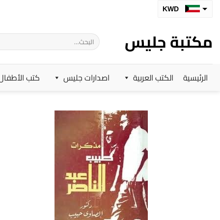
خطي
KWD
لمحتوى
SAR
مكتبة جليس
البحث
AED
عن:
BHD
الرئيسية
الكتب العربية
اصدارات جليس
كتب الأطفال
OMR
QAR