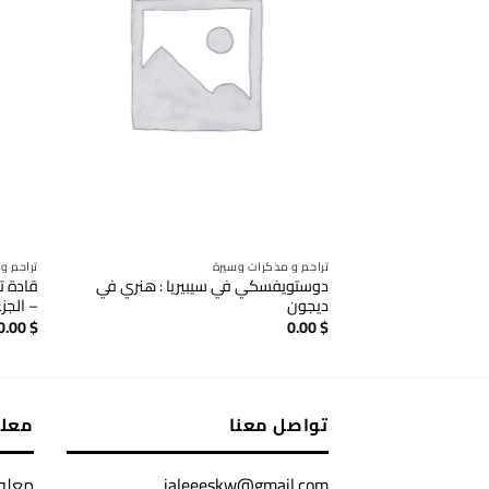
تراجم و مذكرات وسيرة
تراجم و
دوستويفسكي في سيبيريا : هنري في
قادة ت
ديجون
– الجزء
0.00
$
0.00
$
تواصل معنا
معل
jaleeeskw@gmail.com
معلوم