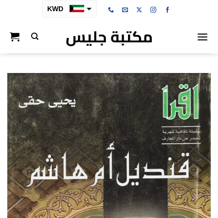
خطي
KWD
لمحتوى
مكتبة جليس
SAR
AED
BHD
OMR
QAR