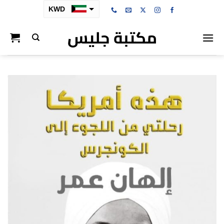
خطي
KWD
لمحتوى
مكتبة جليس
SAR
AED
BHD
OMR
QAR