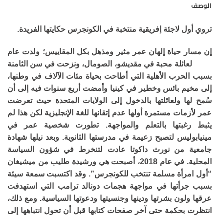
الوصف
تروي أول لاجئة إفريقية منتخبة في الكونجرس حكايتها الفريدة.
إن مسار حياة إلهان عمر مثير ومذهل بكل المقاييس؛ ولدت عام
1982 لعائلة محبة في مقديشو، الصومال، ونزحت في سن الثامنة
بسبب الحرب الأهلية التي أطاحت بحياة مئات الآلاف في وطنها،
إلى مخيم بائس وخطير في كينيا وأمضت أربع سنوات فيه إلى أن
سُمح لها ولعائلتها بالدخول إلى الولايات المتحدة حيث تعرضت
عمر لأزمات مستمرة أولها عدم إتقانها للغة الإنجليزية لكن هذا لم
يثبط رغبتها بالتعلم والمواجهة. تطورت شخصية عمر في
مينيابوليس لتصبح زعيمة في مدرستها الثانوية. وبعد نيلها شهادة
جامعية من نورث داكوتا عادت لتنخرط في شؤون السياسة
المحلية. في عام 2018، أصبحت هي ورشيدة طليب من ميشيغان
“أول امرأة مسلمة تنتخب للكونجرس”. وقد اكتسبت سمعة سيئة
بسبب جرأتها في مواجهة هجمات دونالد ترامب التي استهدفت
عرقها ولون بشرتها ودينها وجنسيتها ودعوتها السياسية. ومع ذلك،
انتظرت بحكمة حتى آخر صفحات كتابها قبل أن تحول انتباهها إلى