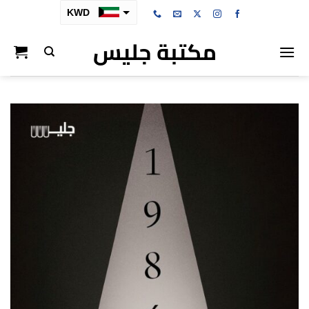
خطي
KWD
لمحتوى
مكتبة جليس
SAR
AED
BHD
OMR
QAR