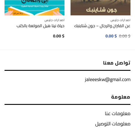
اصدارات جليس
اصدارات جليس
عن الفئران والرجال – جون شتاينبك
حياة نينا هيل المولعة بالكتب
السعر
السعر
0.00
$
0.00
$
0.00
$
الأصلي
الحالي
هو:
هو:
0.00$.
0.00$.
تواصل معنا
jaleeeskw@gmail.com
معلومة
معلومات عنا
معلومات التوصيل