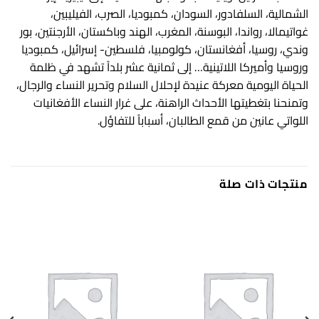
الشمالية، السلفادور، السودان، كمبوديا، الصرب، الفيليبين،
غواتيمالا، رواندا، البوسنة، المغرب، الهند وباكستان، الأرجنتين، بور
وندي، روسيا، أفغانستان، كولومبيا، فلسطين- إسرائيل، كمبوديا
وروسيا وأميركا اللاتينية… إلى ثمانية عشر بلداً تشهد في ظلمة
الحياة اليومية معركة عنيدة لإحلال السلام وتحرير النساء والرجال،
وتمنحنا بتغطيتها الأحداث الراهنة، على غرار النساء الأفغانيات
اللواتي عانين من قمع الطالبان، أسباباً للتفاؤل.
منتجات ذات صلة