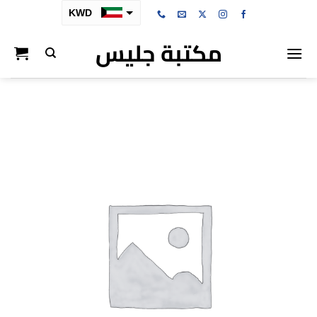
خطي
KWD
لمحتوى
مكتبة جليس
SAR
AED
BHD
OMR
QAR