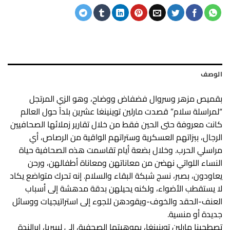
الوصف
بقميص مزهر وسروال فضفاض ووضاح، وهو الزي المرتجل
“لمراسلة سلام” قصدت مارلين توينينغا عشرين بلداً حول العالم
كانت معروفة حتى الحين فقط من خلال تقارير زملائها الصحافيين
الرجال، ببزاتهم العسكرية وستراتهم الواقية من الرصاص، أي
مراسلي الحرب. وخلال بضعة أيام تقاسمت هذه الصحافية حياة
النساء اللواتي نهضن من معاناتهن ومعاناة أطفالهن، ورحن
يعاودون، بصبر، نسج شبكة البقاء والسلام. إنه تحرك متواضع يكاد
لا يستقطب الأضواء، ولكنه يحيلهن بدقة مدهشة إلى أسباب
العنف-الحقد والخوف-ويقودهن للجوء إلى استراتيجيات ووسائل
جديدة أو منسية.
تصطحبنا مارلين توينينغا، بموهبتها الصحفية، إلى ليبيريا، إيرالندة