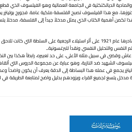
والمادية الديالكتكتية في الجامعة العمالية وهو الفيلسوف الذي قطع 
كنوزها، مع هذا الفيلسوف تصبح الفلسفة ملكية عامة. فجورج بوليتزر ي
 تكمن أهمية الكتاب الذي يمثل مدخلاً جيداً إلى الفلسفة، مدخلاً يتس
ولد بوليتزر في نافيغارود (هنغاريا) عام 1903، وغادرها عام 1921 على أثر استيلاء الرج
النفس والتحليل النفسي ونقداً للبرغسونية.ـ
ش وقضى في سبيل مثله الأعلى، على حد تعبيره، رابطاً هكذا بين النظ
لفيلسوف الشهيد ضد النازية، وهو عبارة عن مجموعة الدروس التي ألقا
ي باريس، فجورج بوليتزر يجمع في عمله هذا البساطة إلى الدقة يعرف أن يكون واض
دخل يتسع لجميع القراء ويزودهم بدليل واضح لمتابعة الطريقة في الوقت 