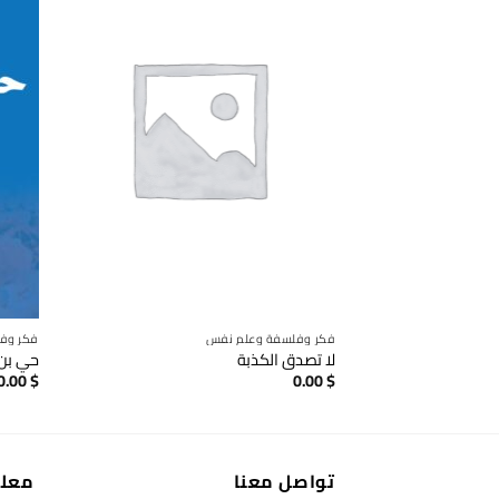
فكر وفلسفة وعلم نفس
فكر وف
لا تصدق الكذبة
حي بن
0.00
$
0.00
$
تواصل معنا
معل