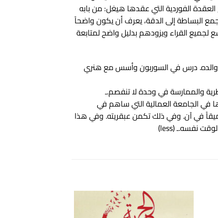
العقدة الفوردية التي عقدها هيغل: من بابه
جمع البساطة إلى الدقة، يعرف أن يكون واضحاً
ع لجميع القراء ويزودهم بدليل واضح لمتابعة
عية على السلطة التي كانت تلاحق والده. درس في السوربون وأسس مع هنري
رية والممارسة في وحدة لا تنفصم.ـ
ها في الجامعة العمالية التي ساهم في
حاً وعميقاً في آن. وفي ذلك تكمن عبقريته. وفي هذا
نفسه.ـ (less)