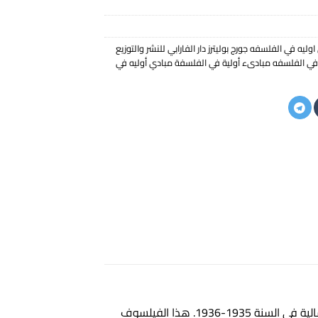
يه في الفلسفه جورج بوليترز دار الفارابي للنشر والتوزيع
في الفلسفه مبادىء أولية في الفلسفة مبادي أوليه في
إن هذا الكتاب الموجز البسيط يعيد نقل الملاحظات التي دوّنها أحد تلامذة جورج بوليتزر، أثناء محاضراته في الجامعة العمالية في السنة 1935-1936. هذا الفيلسوف