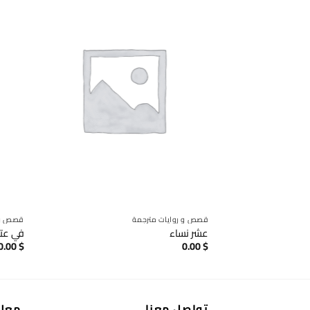
قصص و روايات مترجمة
قصص و ر
عشر نساء
في عتم
0.00
$
0.00
$
تواصل معنا
معل