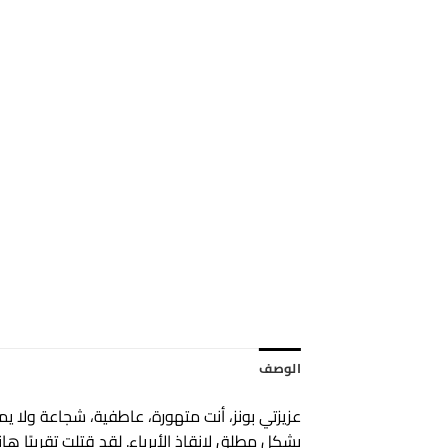
الوصف
عزيزتي بونز، أنت متهورة، عاطفية، شجاعة ولا ي
بشكل مطلق لإنقاذ الأبرياء. لقد قتلت تقريبًا ه