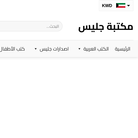
خطي
KWD
لمحتوى
SAR
مكتبة جليس
البحث
AED
عن:
BHD
الرئيسية
الكتب العربية
اصدارات جليس
كتب الأطفال
OMR
QAR