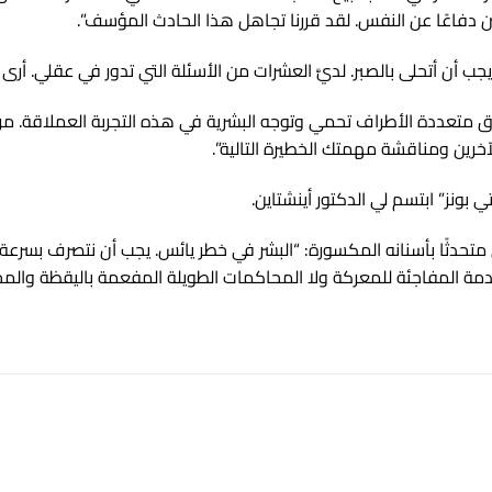
ن دفاعًا عن النفس. لقد قررنا تجاهل هذا الحادث المؤسف”.
أن أتحلى بالصبر. لديَّ العشرات من الأسئلة التي تدور في عقلي. أرى أ
فرق متعددة الأطراف تحمي وتوجه البشرية في هذه التجربة العملاقة. مرحب
الآخرين ومناقشة مهمتك الخطيرة التالية”.
ي بونز” ابتسم لي الدكتور أينشتاين.
تحدثًا بأسنانه المكسورة: “البشر في خطر يائس. يجب أن نتصرف بسرعة و
صدمة المفاجئة للمعركة ولا المحاكمات الطويلة المفعمة باليقظة والم