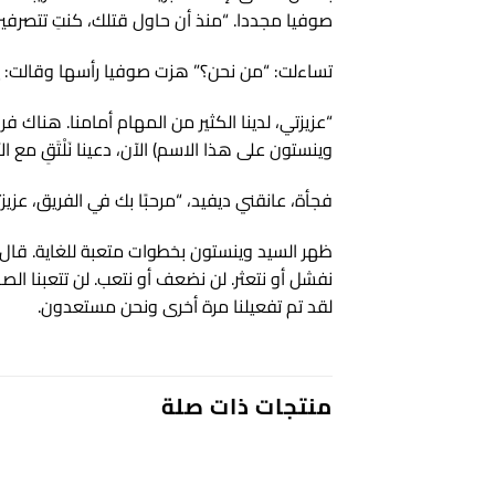
صوفيا مجددا. “منذ أن حاول قتلك، كنتِ تتصرفي
تساءلت: “من نحن؟” هزت صوفيا رأسها وقالت: يجب 
“عزيزتي، لدينا الكثير من المهام أمامنا. هناك 
وينستون على هذا الاسم) الآن، دعينا نَلْتَقِ مع 
فجأة، عانقني ديفيد، “مرحبًا بك في الفريق، عزيزت
ظهر السيد وينستون بخطوات متعبة للغاية. قال م
نفشل أو نتعثر. لن نضعف أو نتعب. لن تتعبنا ال
لقد تم تفعيلنا مرة أخرى ونحن مستعدون.
منتجات ذات صلة