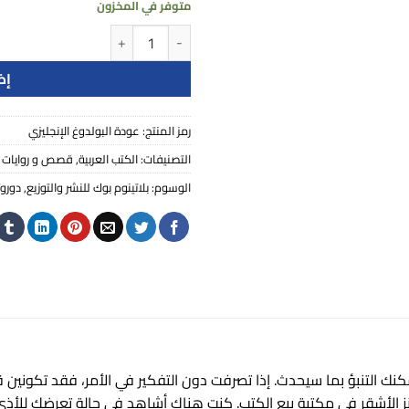
متوفر في المخزون
كمية عودة البولدوغ الإنجليزي
إض
رمز المنتج:
عودة البولدوغ الإنجليزي
التصنيفات:
الكتب العربية
,
قصص و روايات 
الوسوم:
بلاتينوم بوك للنشر والتوزيع
,
دورو
مكنك التنبؤ بما سيحدث. إذا تصرفت دون التفكير في الأمر، فقد تكونين 
انز الأشقر في مكتبة بيع الكتب. كنت هناك أشاهد في حالة تعرضك للأذى. 