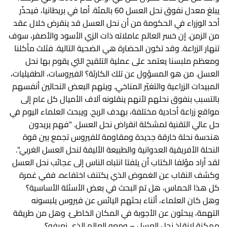
يبلغ معدل نفوق نحل العسل 60 بالمئة. أما في بريطانيا، فيحذّر
أحد الوزراء في الحكومة من أن نحل العسل قد ينقرض خلال عقد
من الزمن. إن خسر العالم عاملاته ذات الزي الأسود والأصفر، سوف
تنهار الزراعة. وقد تكون الحضارة هي الضحية التالية. فثلث مأكلنا
ومعظم ملبسنا يعتمد على عملية التلقيح التي يقوم بها نحل
العسل. من هو المسؤول عن تلك الكارثة؟ الفيروسات، الطفيليات،
المبيدات الزراعية والتغيّر المناخي. ويتهم البعض النحالين أنفسهم
بالتسبب بنفوق نحلهم لأنهم ينقلونه آلاف الأميال كل عام إلى
مواقع زراعة أحادية مختلفة، بهدف الربح. ويبحث العلماء اليوم في
حل عالي التقنية لمشكلة انقراض نحل العسل. "فهم يريدون
هندسة نحلة خارقة جديدة ومقاومة للفيروس تجمع بين قوة
النحلة الأفريقية العدوانية والطبيعة الأليفة لنحل العسل الغربي".
لقد أراد مؤلفا الكتاب أن يلفتا انتباه الناس إلى عجائب نحل العسل
وكشف النقاب عن الغموض الذي يكتنف اختفاءه. ففي غمرة
كل هذا الحماس، هل تم البحث في بعض الأسئلة الأساسية؟
وهل كان العلماء، أثناء بحثهم اليائس عن فيروس يلبسونه
التهمة، يبحثون عن الأجوبة في المكان الخاطئ. وهل من طريقة
ممكنة لإنقاذ نحل العسل – ومعه العالم الذي نعرفه؟