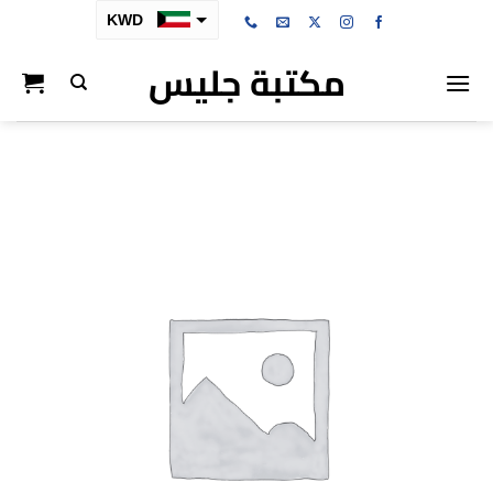
خطي
KWD
لمحتوى
مكتبة جليس
SAR
AED
BHD
OMR
QAR