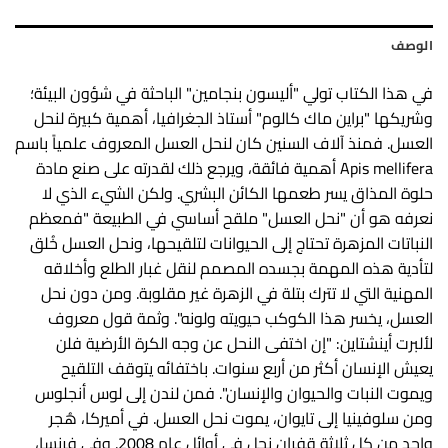
الوصف
في هذا الكتاب تولي "أليسون بنجامين" الباحثة في شؤون البيئة؛
وشريكها "براين ماك كالوم" أستاذ الجغرافيا، أهمية كبيرة لنحل
العسل. فمنذ آلاف السنين كان لنحل العسل المعروف علمياً باسم
Apis mellifera أهمية فائقة، ويرجع ذلك لقدرته على صنع مادة
حلوة المذاق يسر طعمها الكائن البشري. ولكن الشيء الذي لا
نعرفه هو أن "نحل العسل" ملقح أساسي في الطبيعة "فمعظم
النباتات المزهرة تحتاج إلى الحيوانات لتلقيحها، ونحل العسل خُلق
لتأدية هذه المهمة بجسده المصمم لنقل غبار الطلع وأخلاقه
المهنية التي لا تترك بتلة في الزهرة غير مقلوبة. ومن دون نحل
العسل، يخسر هذا الكوكب حيويته ولونه". وثمة قول معروف
لألبرت أينشتاين: "إن اختفى النحل عن وجه الكرة الأرضية فلن
يعيش الإنسان أكثر من أربع سنوات. باختفائه يتوقف التلقيح
ويموت النبات والحيوان والإنسان". فمن لندن إلى لوس أنجلوس
ومن سلوفينيا إلى تايوان، يموت نحل العسل. في أميركا، هُجر
واحد من كل ثلاثة قفران نحل في أوائل عام 2008. وفي فرنسا،