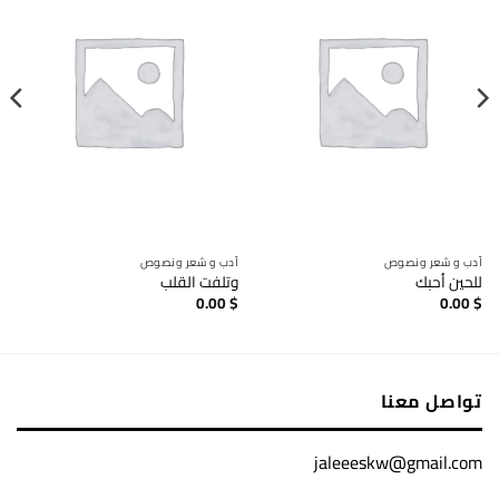
أدب و شعر ونصوص
أدب و شعر ونصوص
للحين أحبك
وتلفت القلب
0.00
$
0.00
$
تواصل معنا
jaleeeskw@gmail.com