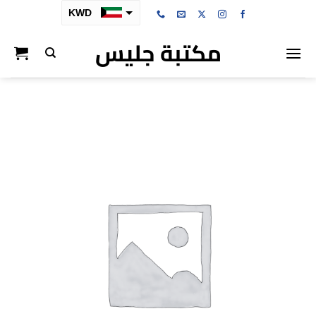
خطي
KWD
لمحتوى
مكتبة جليس
SAR
AED
BHD
OMR
QAR