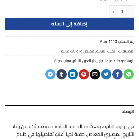
كمية سراب دجلة
إضافة إلى السلة
رمز المنتج:
Alain1110
التصنيفات:
الكتب العربية
,
قصص و روايات عربية
الوسوم:
خالد عبد الجابر
,
دار العين للنشر
,
سراب دجلة
الوصف
في روايته الثانية، يبتعثُ «خالد عبد الجابر» حقبةً شائكةً من رماد
التاريخ المصـريّ المعاصر، حقبة تحيا أغلبُ تفاصيلها في ظلام