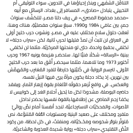
التناقُل الشَّفَهيّ ويندُر إحياؤها في التدوين، سواء التوثيقي أم
التخييلي. يتبادل «صادق»، المسافر إلى بغداد، الرسائل مع أبيه
«محمد محفوظ المصري» في ريف دلتا مصـر، لتتكشَّف سنواتُ
جمرٍ، بين عامَيْ 1984 و1990. سبعُ سنواتٍ مفصليَّةٍ، هناك وهنا،
تَعقبُ حلولَ سلامٍ مختَلفٍ عليه في مصـر، ونشوبَ حرب خليج أولى
في العراق لن تلبث أن تمدَّ فتيلها لحربٍ ثانية. لكن «سراب دجلة» لا
تكتفي بحقبةٍ واحدة، حتى لو منحتها المركزيَّة، مثلما لن تكتفي
ببنيَة «الرسالة» شكلًا فنيًّا لها.. ستحضـر هزيمة يونيه 1967 وحرب
أكتوبر 1973 وما تلاهما، مثلما سيحضـر أُفُق ما بعد حرب الخليج
الأولى، لترسم الروايةُ في كُليَّتِها خارطةً للفرد المُغترِب والمُهمَّش
بين نهرين، إذ يكاد دجلة يكون مرآةً يرى فيها النيلُ نفسه،
والعكس.. في واقعٍ تُزهر حقولُه الألغامَ بقوة إزهار الثمار، ويفقد
حاضره البوصلة، مشدودًا لكل ما يُحيل أحلامَ الغدِ إلى كوابيس لا
يكفُّ رَحِم الماضي عن إطلاقها.بالقوة نفسها يحضـُر تداخل
الأصوات، والمَحكيَّات الاسترجاعيَّة، لنجد أنفسنا أمام نصٍّ روائيٍّ
متفردٍ ومختلف على صعيد البِنيَة ومستويات اللُّغَة المُتنوِّعة، نص
مُتوتِّر بتوتُّر شخوصه ومَحْـكيَّاته، ومنفلتٌ، في كل لحظة، من ركود
النَّصِّ التقليدي.«سراب دجلة» رواية شديدة العذوبة والشاعريَّة،