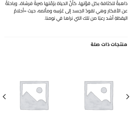
ذاهبةٌ للكثافة بكل قوَّتها، كأنَّ الحياة برُمِّتها ضربةُ فرشاة.. وباحثةٌ
عن الأفكار وهي تقودُ الجسد إلى عُرْسِه ومأتمه، حيث «أحلامُ
اليقظةِ أشد رعبًا من تلك التي نراها في نومنا.
منتجات ذات صلة