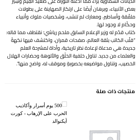
الديانات السماوية براءٌ ممّا ادّعته التوراة على صعيد القِيَم وسِيَر
بعض الأنبياء، وبرهان أيضًا على ارتكاز الصهاينة على بطولات
ملفّقة وأساطير، ومعارك لم تنشب، وشخصيات ملوك وأنبياء
وحكّام لا وجود لها.
كتاب قدّم له وزير الإعلام السابق ملحم رياشي؛ نقتطف مما قاله:
“قلّب الكاتب بثقة العالم، صفحات قمران، واكتشف فيها نكهةً
جديدة هي مدعاة لإعادة نظر تاريخية، وأداة لمشرحة العلم
والعلماء من جديد. تناول خلفية الخلْق والألوهة وحضارات الهلال
الخصيب، وتناول مواضيعه بخصوبةٍ وموقف له، واضح منها”.
منتجات ذات صلة