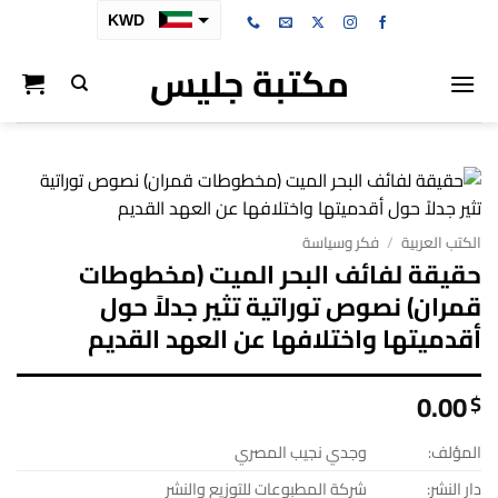
خطي
KWD
لمحتوى
مكتبة جليس
SAR
AED
BHD
OMR
QAR
الكتب العربية
/
فكر وسياسة
حقيقة لفائف البحر الميت (مخطوطات
قمران) نصوص توراتية تثير جدلاً حول
أقدميتها واختلافها عن العهد القديم
0.00
$
المؤلف:
وجدي نجيب المصري
دار النشر:
شركة المطبوعات للتوزيع والنشر