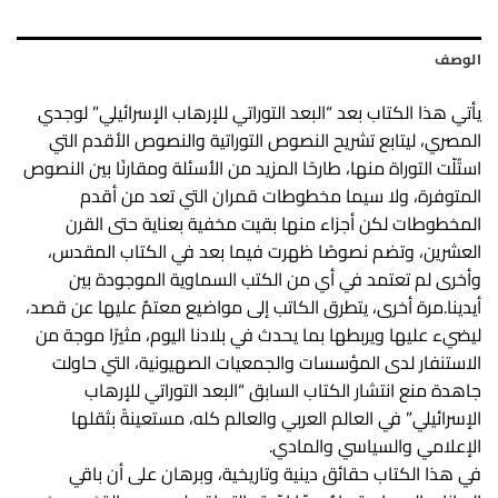
الوصف
يأتي هذا الكتاب بعد “البعد التوراتي للإرهاب الإسرائيلي” لوجدي
المصري، ليتابع تشريح النصوص التوراتية والنصوص الأقدم التي
استُلّت التوراة منها، طارحًا المزيد من الأسئلة ومقارنًا بين النصوص
المتوفرة، ولا سيما مخطوطات قمران التي تعد من أقدم
المخطوطات لكن أجزاء منها بقيت مخفية بعناية حتى القرن
العشرين، وتضم نصوصًا ظهرت فيما
بعد في الكتاب المقدس،
وأخرى لم تعتمد في أي من الكتب السماوية الموجودة بين
أيدينا.مرة أخرى، يتطرق الكاتب إلى مواضيع معتمٌ عليها عن قصد،
ليضيء عليها ويربطها بما يحدث في بلادنا اليوم، مثيرًا موجة من
الاستنفار لدى المؤسسات والجمعيات الصهيونية، التي حاولت
جاهدة منع انتشار الكتاب السابق “البعد التوراتي للإرهاب
الإسرائيلي” في العالم العربي والعالم كله، مستعينةً بثقلها
الإعلامي والسياسي والمادي.
في هذا الكتاب حقائق دينية وتاريخية، وبرهان على أن باقي