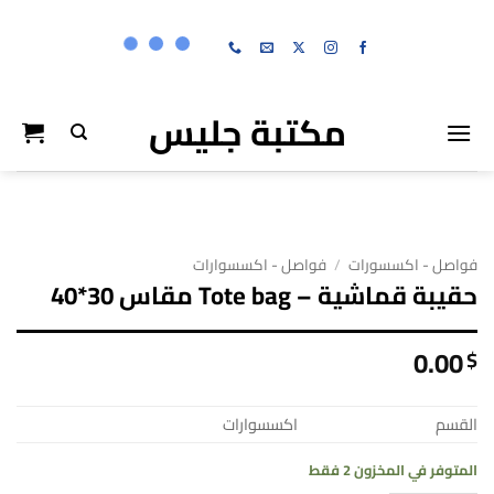
خطي
لمحتوى
مكتبة جليس
فواصل - اكسسورات
/
فواصل - اكسسوارات
حقيبة قماشية – Tote bag مقاس 30*40
0.00
$
القسم
اكسسوارات
المتوفر في المخزون 2 فقط