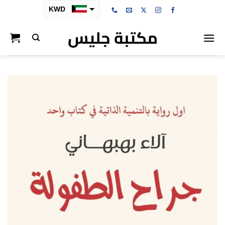
خطي
KWD
لمحتوى
مكتبة جليس
SAR
AED
BHD
OMR
QAR