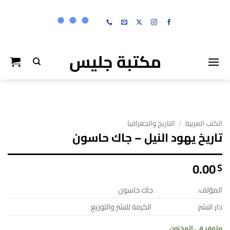
خطي
لمحتوى
مكتبة جليس
الكتب العربية
/
التاريخ والجغرافيا
تاريخ يهود النيل – جاك حاسون
0.00
$
المؤلف:
جاك حاسون
دار النشر:
الكرمة للنشر والتوزيع
متوفر في المخزون