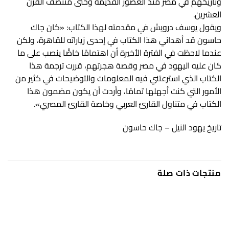
وتاريخهم في مصر منذ العصور القديمة وحتى منتصف القرن
العشرين.
ويقول يوسف درويش في مقدمته لهذا الكتاب: «كان جاك
حاسون قد أهداني هذا الكتاب في إحدى زياراته للقاهرة، ولكن
عندما لاحظت في الفترة الأخيرة أن اهتمامًا خاصًّا ينصب على ما
كان عليه اليهود في مصر وقصة هجرتهم، قررت ترجمة هذا
الكتاب الذي استرعتني فيه المعلومات والتوضيحات في كثير من
الأمور التي كنت أجهلها تمامًا، وأردت أن يكون مضمون هذا
الكتاب في متناول القارئ العربي وخاصة القارئ المصري».
تاريخ يهود النيل – جاك حاسون
منتجات ذات صلة