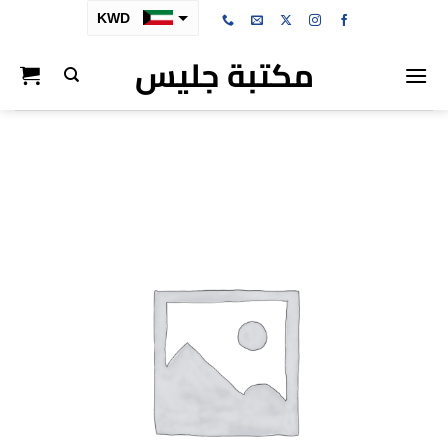
خطي
KWD
لمحتوى
مكتبة جليس
SAR
AED
BHD
OMR
QAR