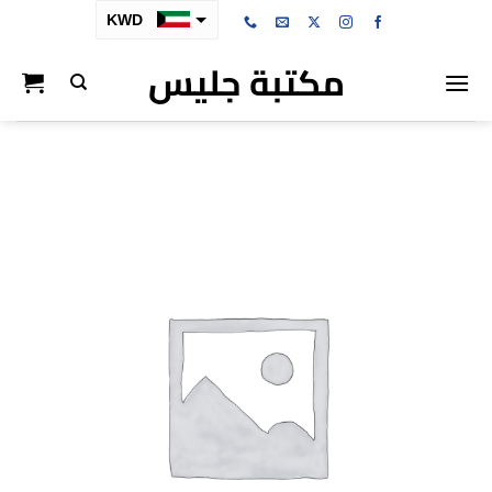
خطي
KWD
لمحتوى
مكتبة جليس
SAR
AED
BHD
OMR
QAR