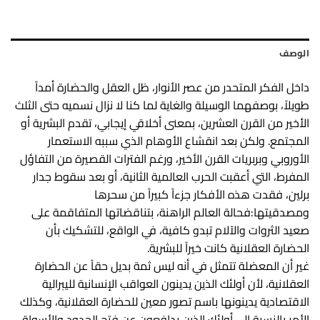
الوصف
داخل الفكر المتحدر من عصر الأنوار، ظل العقل والحضارة أمداً
طويلاً، بوصفهما الوسيلة والغاية لما كنا لا نزال نسميه حتى الثلث
الأخير من القرن العشرين، بمعنى أخلاقي إيجابي، تقدم البشرية أو
المجتمع. ولكن بعد انقشاع الأوهام الذي سببه الاستعمار
الأوروبي وبربريات القرن الأخير، ورغم الفترات القصيرة من التفاؤل
المفرط، التي أعقبت الحرب العالمية الثانية، أو بعد سقوط جدار
برلين، فقدت هذه الأفكار جزءاً كبيراً من سحرها
ومصدقيتها:فحالة العالم الراهنة، بتناقضاتها المتفاقمة على
صعيد الثروات والآلام تبدو كافية، في الواقع، للتشكيك بأن
الحضارة العقلانية كانت خيراً للبشرية.
غير أن المعضلة تتمثل في أنه ليس ثمة بديل حقاً عن الحضارة
العقلانية، لأن أولئك الذين يدينون العواقب الإنسانية لليبرالية
الاقتصادية يدينونها باسم تصور معين للحضارة العقلانية، وكذلك
الأمر بالنسبة إلى أولئك الذين يدافعون عن فتح الحدود والأسواق،