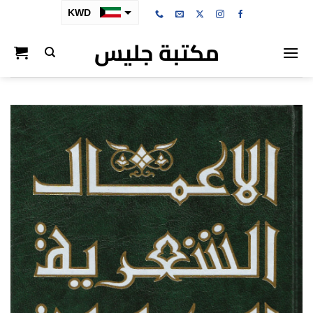
خطي
KWD
لمحتوى
مكتبة جليس
SAR
AED
BHD
OMR
QAR