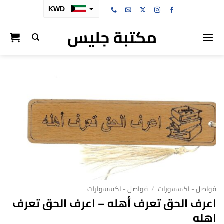
خطي
KWD
لمحتوى
مكتبة جليس
SAR
AED
BHD
OMR
QAR
فواصل - اكسسورات
/
فواصل - اكسسوارات
اعرف الحق تعرف أهله – اعرف الحق تعرف
اهله