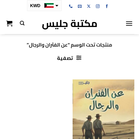
خطي
KWD
لمحتوى
مكتبة جليس
SAR
AED
BHD
منتجات تحت الوسم “عن الفئران والرجال”
OMR
تصفية
QAR