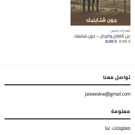
اصدارات جليس
عن الفئران والرجال – جون شتاينبك
السعر
السعر
0.00
$
0.00
$
الأصلي
الحالي
هو:
هو:
0.00$.
0.00$.
تواصل معنا
jaleeeskw@gmail.com
معلومة
معلومات عنا