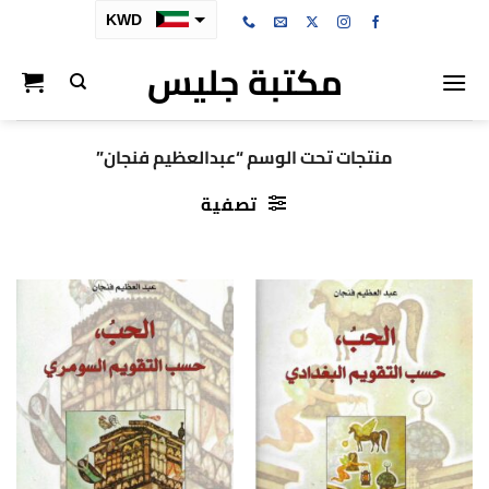
خطي
KWD
لمحتوى
مكتبة جليس
SAR
AED
BHD
منتجات تحت الوسم “عبدالعظيم فنجان”
OMR
تصفية
QAR