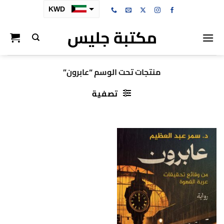
خطي
KWD
لمحتوى
مكتبة جليس
SAR
AED
BHD
منتجات تحت الوسم “عابرون”
OMR
تصفية
QAR