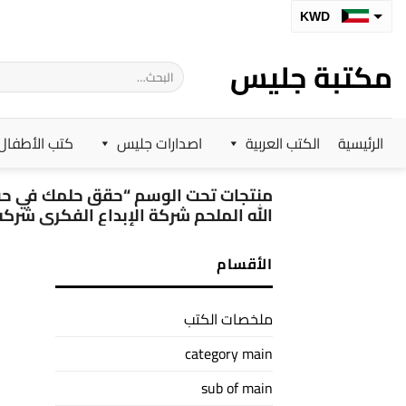
خطي
KWD
لمحتوى
SAR
مكتبة جليس
البحث
AED
عن:
BHD
الرئيسية
الكتب العربية
اصدارات جليس
كتب الأطفال
OMR
QAR
منتجات تحت الوسم “حقق حلمك في حفظ ا
الله الملحم شركة الإبداع الفكري شركه
الأقسام
ملخصات الكتب
category main
sub of main