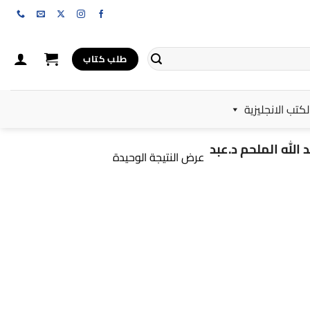
طلب كتاب
لكتب الانجليزية
لله الملحم د.عبد
عرض النتيجة الوحيدة