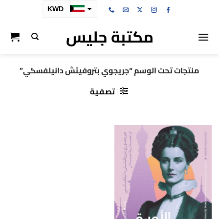
خطي
KWD
لمحتوى
مكتبة جليس
SAR
AED
BHD
منتجات تحت الوسم “جريجوي بتروفيتش دانيلفسكي”
OMR
تصفية
QAR