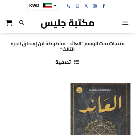
خطي
KWD
لمحتوى
مكتبة جليس
SAR
AED
BHD
منتجات تحت الوسم “العائد - مخطوطة ابن إسحاق الجزء
الثالث”
OMR
QAR
تصفية