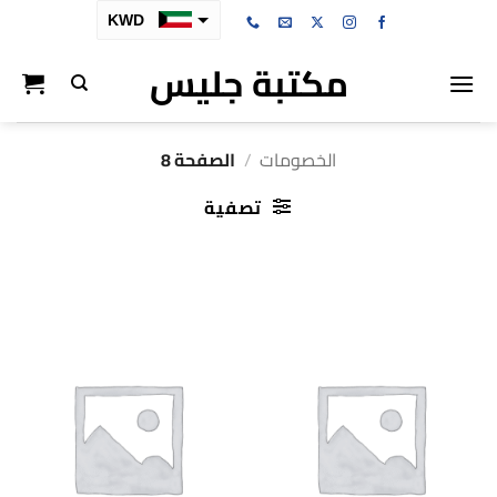
خطي
KWD
لمحتوى
مكتبة جليس
SAR
AED
BHD
الخصومات
/
الصفحة 8
OMR
تصفية
QAR